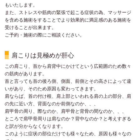
もいたします。
また、ストレスや筋肉の緊張で起こる症状の為、マッサージ
を含める施術をすることでより効果的に満足感のある施術を
受けることが出来ます。
ご予約・施術の際にご相談ください。
肩こりは見極めが肝心
この肩こり、首から肩背中にかけてという広範囲のため数々
の筋肉があります。
首と言っても首の後ろ側、側面、前側とその高さによって違
いがあり、そのため原因も変わってきます。
肩ならば、首の付け根、肩上部といわれる肩の上の部分、肩
の先に近い方、背面なのか前側なのか、、、
肩甲骨の周り、際なのか、肩甲骨と背骨の間なのか、、、
ところで肩甲骨周りは肩なのか？背中なのか？と考えすぎる
と訳が分からなくなります。
このように症状の部位だけでも様々なため、原因も様々なの