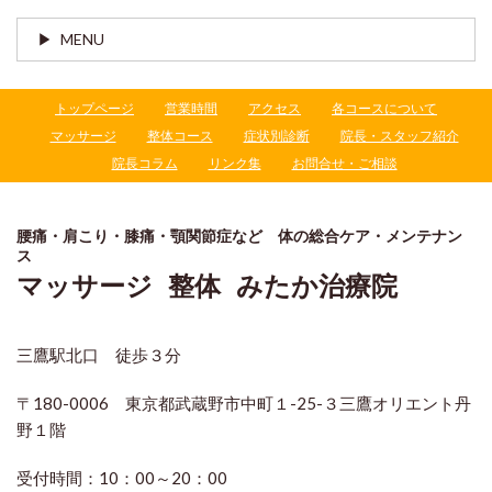
MENU
トップページ
営業時間
アクセス
各コースについて
マッサージ
整体コース
症状別診断
院長・スタッフ紹介
院長コラム
リンク集
お問合せ・ご相談
腰痛・肩こり・膝痛・顎関節症など 体の総合ケア・メンテナン
ス
マッサージ 整体 みたか治療院
三鷹駅北口 徒歩３分
〒180-0006 東京都武蔵野市中町１-25-３三鷹オリエント丹
野１階
受付時間：
10：00～20：00