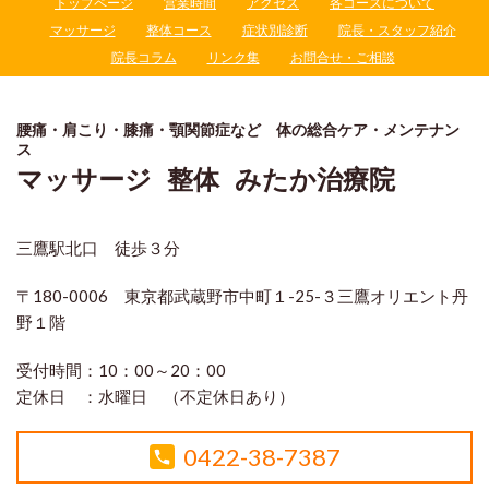
トップページ
営業時間
アクセス
各コースについて
マッサージ
整体コース
症状別診断
院長・スタッフ紹介
院長コラム
リンク集
お問合せ・ご相談
腰痛・肩こり・膝痛・顎関節症など 体の総合ケア・メンテナン
ス
マッサージ 整体 みたか治療院
三鷹駅北口 徒歩３分
〒180-0006 東京都武蔵野市中町１-25-３三鷹オリエント丹
野１階
受付時間：
10：00～20：00
定休日 ：
水曜日 （不定休日あり）
0422-38-7387