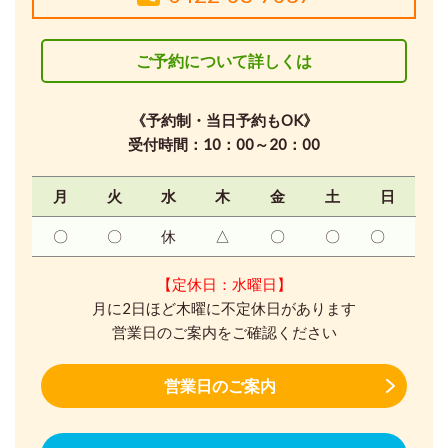
ご予約について詳しくは
《予約制・当日予約もOK》
受付時間：10：00～20：00
月
火
水
木
金
土
日
〇
〇
休
△
〇
〇
〇
【定休日：水曜日】
月に2日ほど木曜に不定休日があります
営業日のご案内をご確認ください
営業日のご案内