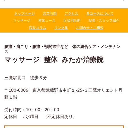
トップページ
営業時間
アクセス
各コースについて
マッサージ
整体コース
症状別診断
院長・スタッフ紹介
院長コラム
リンク集
お問合せ・ご相談
腰痛・肩こり・膝痛・顎関節症など 体の総合ケア・メンテナン
ス
マッサージ 整体 みたか治療院
三鷹駅北口 徒歩３分
〒180-0006 東京都武蔵野市中町１-25-３三鷹オリエント丹
野１階
受付時間：
10：00～20：00
定休日 ：
水曜日 （不定休日あり）