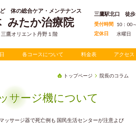
ど 体の総合ケア・メンテナンス
三鷹駅北口 徒歩
体 みたか治療院
受付時間
10：00
定休日
5-３三鷹オリエント丹野１階
水曜日
日
各コースについて
料金表
アクセス
トップページ
院長のコラム
ッサージ機について
マッサージ器で死亡例も 国民生活センターが注意よび