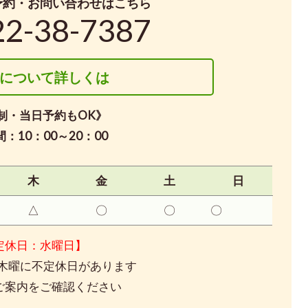
予約・お問い合わせはこちら
22-38-7387
について詳しくは
制・当日予約もOK》
：10：00～20：00
木
金
土
日
△
〇
〇
〇
定休日：水曜日】
木曜に不定休日があります
ご案内をご確認ください