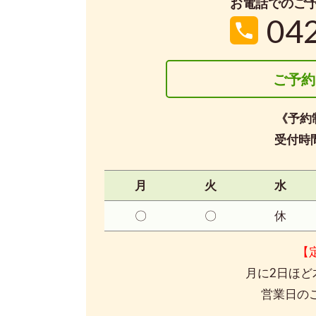
お電話でのご
04
ご予約
《予約
受付時間
月
火
水
〇
〇
休
【
月に2日ほど
営業日の